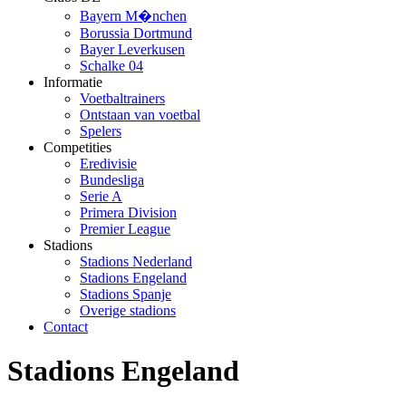
Bayern M�nchen
Borussia Dortmund
Bayer Leverkusen
Schalke 04
Informatie
Voetbaltrainers
Ontstaan van voetbal
Spelers
Competities
Eredivisie
Bundesliga
Serie A
Primera Division
Premier League
Stadions
Stadions Nederland
Stadions Engeland
Stadions Spanje
Overige stadions
Contact
Stadions Engeland