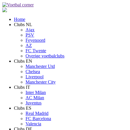
Home
Clubs NL
Ajax
PSV
Feyenoord
AZ
FC Twente
Overige voetbalclubs
Clubs EN
Manchester Utd
Chelsea
Liverpool
Manchester City
Clubs IT
Inter Milan
AC Milan
Juventus
Clubs ES
Real Madrid
FC Barcelona
Valencia
Clubs DE